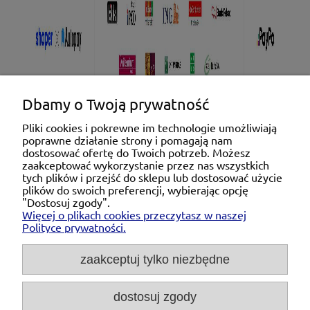
Dbamy o Twoją prywatność
Pliki cookies i pokrewne im technologie umożliwiają
poprawne działanie strony i pomagają nam
Pomoc
dostosować ofertę do Twoich potrzeb. Możesz
zaakceptować wykorzystanie przez nas wszystkich
tych plików i przejść do sklepu lub dostosować użycie
Moje konto
plików do swoich preferencji, wybierając opcję
"Dostosuj zgody".
Więcej o plikach cookies przeczytasz w naszej
Płatności i dostawa
Polityce prywatności.
O nas
zaakceptuj tylko niezbędne
dostosuj zgody
Michał Niedźwiecki Dobra Armatura, ul. Krakowska