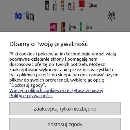
Dbamy o Twoją prywatność
Pliki cookies i pokrewne im technologie umożliwiają
poprawne działanie strony i pomagają nam
Pomoc
dostosować ofertę do Twoich potrzeb. Możesz
zaakceptować wykorzystanie przez nas wszystkich
tych plików i przejść do sklepu lub dostosować użycie
Moje konto
plików do swoich preferencji, wybierając opcję
"Dostosuj zgody".
Więcej o plikach cookies przeczytasz w naszej
Płatności i dostawa
Polityce prywatności.
O nas
zaakceptuj tylko niezbędne
dostosuj zgody
Michał Niedźwiecki Dobra Armatura, ul. Krakowska