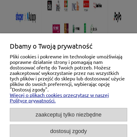
Dbamy o Twoją prywatność
Pliki cookies i pokrewne im technologie umożliwiają
poprawne działanie strony i pomagają nam
Pomoc
dostosować ofertę do Twoich potrzeb. Możesz
zaakceptować wykorzystanie przez nas wszystkich
tych plików i przejść do sklepu lub dostosować użycie
Moje konto
plików do swoich preferencji, wybierając opcję
"Dostosuj zgody".
Więcej o plikach cookies przeczytasz w naszej
Płatności i dostawa
Polityce prywatności.
O nas
zaakceptuj tylko niezbędne
dostosuj zgody
Michał Niedźwiecki Dobra Armatura, ul. Krakowska