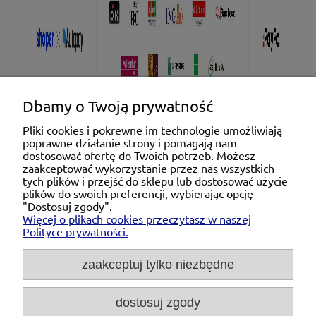
Dbamy o Twoją prywatność
Pliki cookies i pokrewne im technologie umożliwiają
poprawne działanie strony i pomagają nam
Pomoc
dostosować ofertę do Twoich potrzeb. Możesz
zaakceptować wykorzystanie przez nas wszystkich
tych plików i przejść do sklepu lub dostosować użycie
Moje konto
plików do swoich preferencji, wybierając opcję
"Dostosuj zgody".
Więcej o plikach cookies przeczytasz w naszej
Płatności i dostawa
Polityce prywatności.
O nas
zaakceptuj tylko niezbędne
dostosuj zgody
Michał Niedźwiecki Dobra Armatura, ul. Krakowska