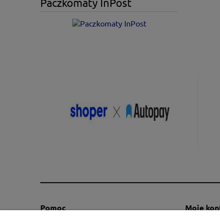
Paczkomaty InPost
Pomoc
Moje kon