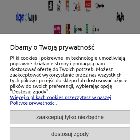
Dbamy o Twoją prywatność
Pliki cookies i pokrewne im technologie umożliwiają
poprawne działanie strony i pomagają nam
Pomoc
dostosować ofertę do Twoich potrzeb. Możesz
zaakceptować wykorzystanie przez nas wszystkich
tych plików i przejść do sklepu lub dostosować użycie
Moje konto
plików do swoich preferencji, wybierając opcję
"Dostosuj zgody".
Więcej o plikach cookies przeczytasz w naszej
Płatności i dostawa
Polityce prywatności.
O nas
zaakceptuj tylko niezbędne
dostosuj zgody
Michał Niedźwiecki Dobra Armatura, ul. Krakowska