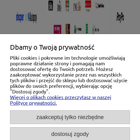
Dbamy o Twoją prywatność
Pliki cookies i pokrewne im technologie umożliwiają
poprawne działanie strony i pomagają nam
Pomoc
dostosować ofertę do Twoich potrzeb. Możesz
zaakceptować wykorzystanie przez nas wszystkich
tych plików i przejść do sklepu lub dostosować użycie
Moje konto
plików do swoich preferencji, wybierając opcję
"Dostosuj zgody".
Więcej o plikach cookies przeczytasz w naszej
Płatności i dostawa
Polityce prywatności.
O nas
zaakceptuj tylko niezbędne
dostosuj zgody
Michał Niedźwiecki Dobra Armatura, ul. Krakowska