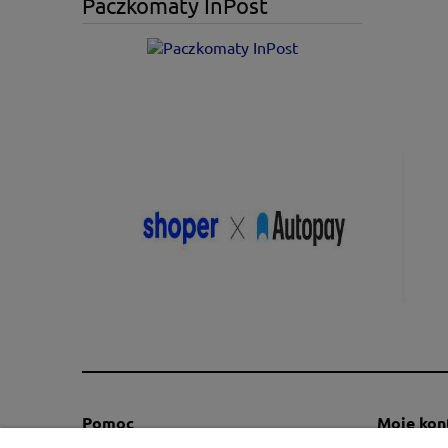
Paczkomaty InPost
Pomoc
Moje kon