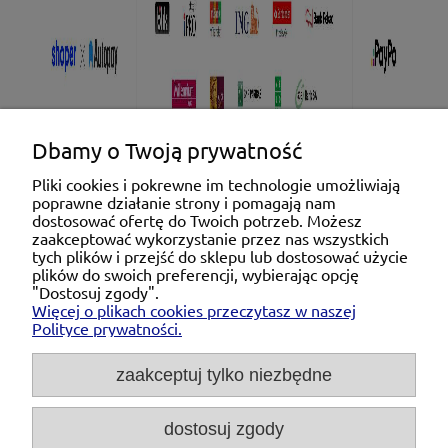
Dbamy o Twoją prywatność
Pliki cookies i pokrewne im technologie umożliwiają
poprawne działanie strony i pomagają nam
Pomoc
dostosować ofertę do Twoich potrzeb. Możesz
zaakceptować wykorzystanie przez nas wszystkich
tych plików i przejść do sklepu lub dostosować użycie
Moje konto
plików do swoich preferencji, wybierając opcję
"Dostosuj zgody".
Więcej o plikach cookies przeczytasz w naszej
Płatności i dostawa
Polityce prywatności.
O nas
zaakceptuj tylko niezbędne
dostosuj zgody
Michał Niedźwiecki Dobra Armatura, ul. Krakowska