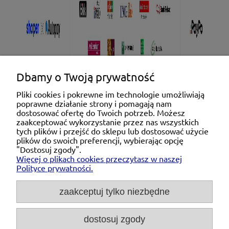
Dbamy o Twoją prywatność
Pliki cookies i pokrewne im technologie umożliwiają
poprawne działanie strony i pomagają nam
Pomoc
dostosować ofertę do Twoich potrzeb. Możesz
zaakceptować wykorzystanie przez nas wszystkich
tych plików i przejść do sklepu lub dostosować użycie
Moje konto
plików do swoich preferencji, wybierając opcję
"Dostosuj zgody".
Więcej o plikach cookies przeczytasz w naszej
Płatności i dostawa
Polityce prywatności.
O nas
zaakceptuj tylko niezbędne
dostosuj zgody
Michał Niedźwiecki Dobra Armatura, ul. Krakowska