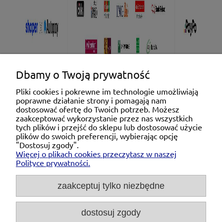
Dbamy o Twoją prywatność
Pliki cookies i pokrewne im technologie umożliwiają
poprawne działanie strony i pomagają nam
Pomoc
dostosować ofertę do Twoich potrzeb. Możesz
zaakceptować wykorzystanie przez nas wszystkich
tych plików i przejść do sklepu lub dostosować użycie
Moje konto
plików do swoich preferencji, wybierając opcję
"Dostosuj zgody".
Więcej o plikach cookies przeczytasz w naszej
Płatności i dostawa
Polityce prywatności.
O nas
zaakceptuj tylko niezbędne
dostosuj zgody
Michał Niedźwiecki Dobra Armatura, ul. Krakowska