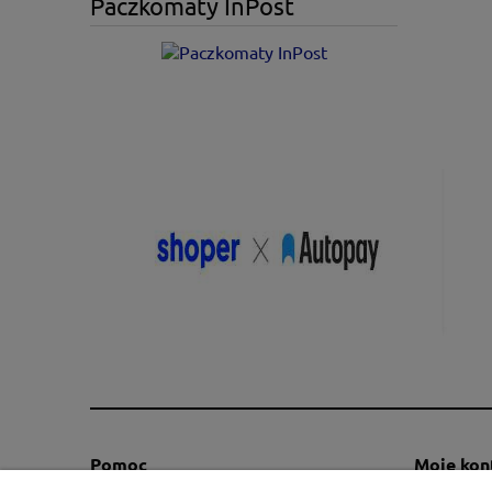
Paczkomaty InPost
Pomoc
Moje kon