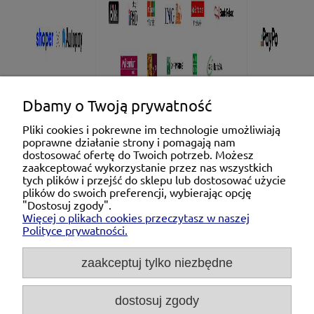
Dbamy o Twoją prywatność
Pliki cookies i pokrewne im technologie umożliwiają
poprawne działanie strony i pomagają nam
Pomoc
dostosować ofertę do Twoich potrzeb. Możesz
zaakceptować wykorzystanie przez nas wszystkich
tych plików i przejść do sklepu lub dostosować użycie
Moje konto
plików do swoich preferencji, wybierając opcję
"Dostosuj zgody".
Więcej o plikach cookies przeczytasz w naszej
Płatności i dostawa
Polityce prywatności.
O nas
zaakceptuj tylko niezbędne
dostosuj zgody
Michał Niedźwiecki Dobra Armatura, ul. Krakowska