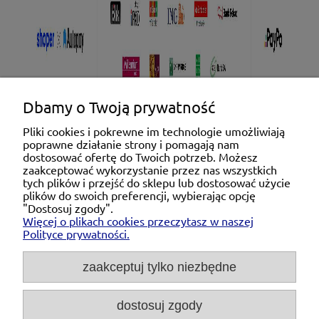
Dbamy o Twoją prywatność
Pliki cookies i pokrewne im technologie umożliwiają
poprawne działanie strony i pomagają nam
Pomoc
dostosować ofertę do Twoich potrzeb. Możesz
zaakceptować wykorzystanie przez nas wszystkich
tych plików i przejść do sklepu lub dostosować użycie
Moje konto
plików do swoich preferencji, wybierając opcję
"Dostosuj zgody".
Więcej o plikach cookies przeczytasz w naszej
Płatności i dostawa
Polityce prywatności.
O nas
zaakceptuj tylko niezbędne
dostosuj zgody
Michał Niedźwiecki Dobra Armatura, ul. Krakowska