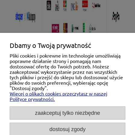
Dbamy o Twoją prywatność
Pliki cookies i pokrewne im technologie umożliwiają
poprawne działanie strony i pomagają nam
Pomoc
dostosować ofertę do Twoich potrzeb. Możesz
zaakceptować wykorzystanie przez nas wszystkich
tych plików i przejść do sklepu lub dostosować użycie
Moje konto
plików do swoich preferencji, wybierając opcję
"Dostosuj zgody".
Więcej o plikach cookies przeczytasz w naszej
Płatności i dostawa
Polityce prywatności.
O nas
zaakceptuj tylko niezbędne
dostosuj zgody
Michał Niedźwiecki Dobra Armatura, ul. Krakowska