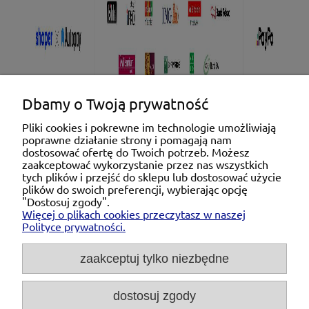
Dbamy o Twoją prywatność
Pliki cookies i pokrewne im technologie umożliwiają
poprawne działanie strony i pomagają nam
Pomoc
dostosować ofertę do Twoich potrzeb. Możesz
zaakceptować wykorzystanie przez nas wszystkich
tych plików i przejść do sklepu lub dostosować użycie
Moje konto
plików do swoich preferencji, wybierając opcję
"Dostosuj zgody".
Więcej o plikach cookies przeczytasz w naszej
Płatności i dostawa
Polityce prywatności.
O nas
zaakceptuj tylko niezbędne
dostosuj zgody
Michał Niedźwiecki Dobra Armatura, ul. Krakowska