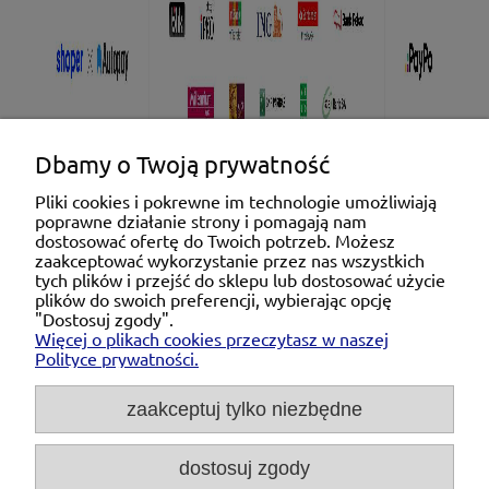
Dbamy o Twoją prywatność
Pliki cookies i pokrewne im technologie umożliwiają
poprawne działanie strony i pomagają nam
Pomoc
dostosować ofertę do Twoich potrzeb. Możesz
zaakceptować wykorzystanie przez nas wszystkich
tych plików i przejść do sklepu lub dostosować użycie
Moje konto
plików do swoich preferencji, wybierając opcję
"Dostosuj zgody".
Więcej o plikach cookies przeczytasz w naszej
Płatności i dostawa
Polityce prywatności.
O nas
zaakceptuj tylko niezbędne
dostosuj zgody
Michał Niedźwiecki Dobra Armatura, ul. Krakowska