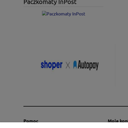
Paczkomaty InPost
Pomoc
Moje kon