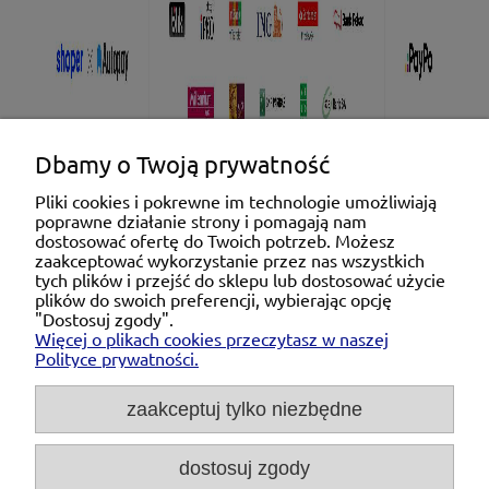
Dbamy o Twoją prywatność
Pliki cookies i pokrewne im technologie umożliwiają
poprawne działanie strony i pomagają nam
Pomoc
dostosować ofertę do Twoich potrzeb. Możesz
zaakceptować wykorzystanie przez nas wszystkich
tych plików i przejść do sklepu lub dostosować użycie
Moje konto
plików do swoich preferencji, wybierając opcję
"Dostosuj zgody".
Więcej o plikach cookies przeczytasz w naszej
Płatności i dostawa
Polityce prywatności.
O nas
zaakceptuj tylko niezbędne
dostosuj zgody
Michał Niedźwiecki Dobra Armatura, ul. Krakowska