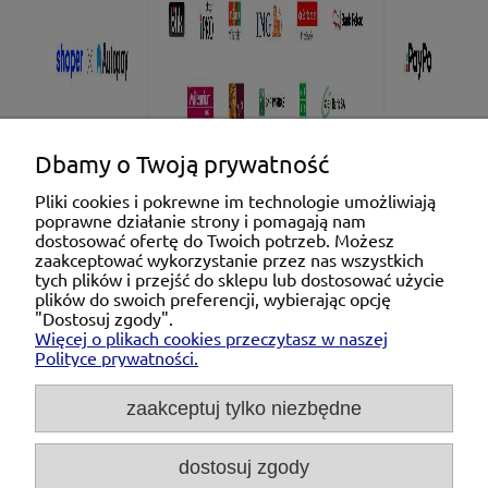
Dbamy o Twoją prywatność
Pliki cookies i pokrewne im technologie umożliwiają
poprawne działanie strony i pomagają nam
Pomoc
dostosować ofertę do Twoich potrzeb. Możesz
zaakceptować wykorzystanie przez nas wszystkich
tych plików i przejść do sklepu lub dostosować użycie
Moje konto
plików do swoich preferencji, wybierając opcję
"Dostosuj zgody".
Więcej o plikach cookies przeczytasz w naszej
Płatności i dostawa
Polityce prywatności.
O nas
zaakceptuj tylko niezbędne
dostosuj zgody
Michał Niedźwiecki Dobra Armatura, ul. Krakowska