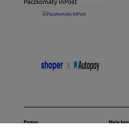
Paczkomaty InPost
Pomoc
Moje kon