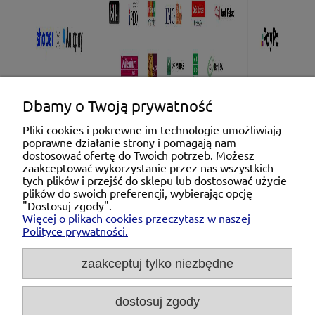
Dbamy o Twoją prywatność
Pliki cookies i pokrewne im technologie umożliwiają
poprawne działanie strony i pomagają nam
Pomoc
dostosować ofertę do Twoich potrzeb. Możesz
zaakceptować wykorzystanie przez nas wszystkich
tych plików i przejść do sklepu lub dostosować użycie
Moje konto
plików do swoich preferencji, wybierając opcję
"Dostosuj zgody".
Więcej o plikach cookies przeczytasz w naszej
Płatności i dostawa
Polityce prywatności.
O nas
zaakceptuj tylko niezbędne
dostosuj zgody
Michał Niedźwiecki Dobra Armatura, ul. Krakowska