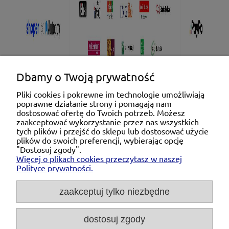
Dbamy o Twoją prywatność
Pliki cookies i pokrewne im technologie umożliwiają
poprawne działanie strony i pomagają nam
Pomoc
dostosować ofertę do Twoich potrzeb. Możesz
zaakceptować wykorzystanie przez nas wszystkich
tych plików i przejść do sklepu lub dostosować użycie
Moje konto
plików do swoich preferencji, wybierając opcję
"Dostosuj zgody".
Więcej o plikach cookies przeczytasz w naszej
Płatności i dostawa
Polityce prywatności.
O nas
zaakceptuj tylko niezbędne
dostosuj zgody
Michał Niedźwiecki Dobra Armatura, ul. Krakowska