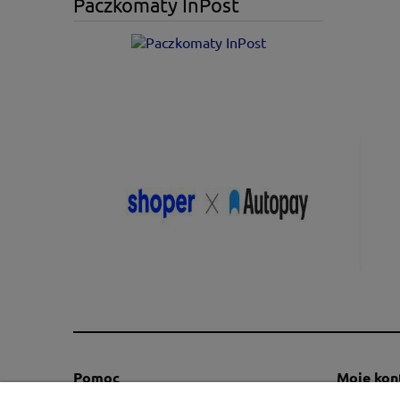
Paczkomaty InPost
Pomoc
Moje kon