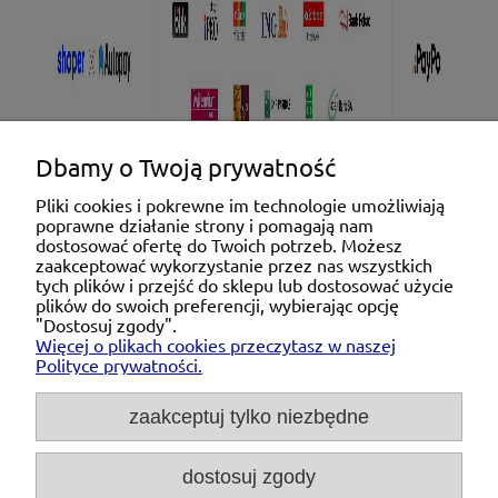
Dbamy o Twoją prywatność
Pliki cookies i pokrewne im technologie umożliwiają
poprawne działanie strony i pomagają nam
Pomoc
dostosować ofertę do Twoich potrzeb. Możesz
zaakceptować wykorzystanie przez nas wszystkich
tych plików i przejść do sklepu lub dostosować użycie
Moje konto
plików do swoich preferencji, wybierając opcję
"Dostosuj zgody".
Więcej o plikach cookies przeczytasz w naszej
Płatności i dostawa
Polityce prywatności.
O nas
zaakceptuj tylko niezbędne
dostosuj zgody
Michał Niedźwiecki Dobra Armatura, ul. Krakowska