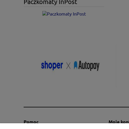
Paczkomaty InPost
Pomoc
Moje kon