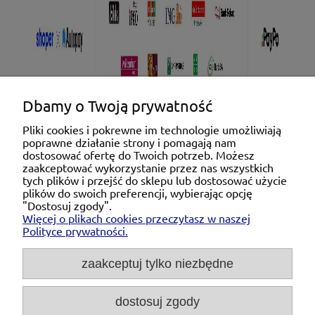
Dbamy o Twoją prywatność
Pliki cookies i pokrewne im technologie umożliwiają
poprawne działanie strony i pomagają nam
Pomoc
dostosować ofertę do Twoich potrzeb. Możesz
zaakceptować wykorzystanie przez nas wszystkich
tych plików i przejść do sklepu lub dostosować użycie
Moje konto
plików do swoich preferencji, wybierając opcję
"Dostosuj zgody".
Więcej o plikach cookies przeczytasz w naszej
Płatności i dostawa
Polityce prywatności.
O nas
zaakceptuj tylko niezbędne
dostosuj zgody
Michał Niedźwiecki Dobra Armatura, ul. Krakowska