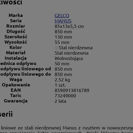
iwości
Marka
GELCO
Seria
MANUS
Rozmiar
85x13x5,5 cm
Długość
850 mm
Szerokość
130 mm
Wysokość
55 mm
Kolor
Stal nierdzewna
Materiał
Stal nierdzewna
Instalacja
Wolnostojąca
rednica odpływu
50 mm
 odpływu liniowego od
850 mm
 odpływu liniowego do
850 mm
Waga
2.52 kg
Opakowanie
1 szt.
EAN
8590913816789
Taric
73249000
Gwarancja
2 lata
erii
liniowe ze stali nierdzewnej Manus z rusztem w nowoczesny
czne rozwiązanie kabin prysznicowych, dzięki któremu two