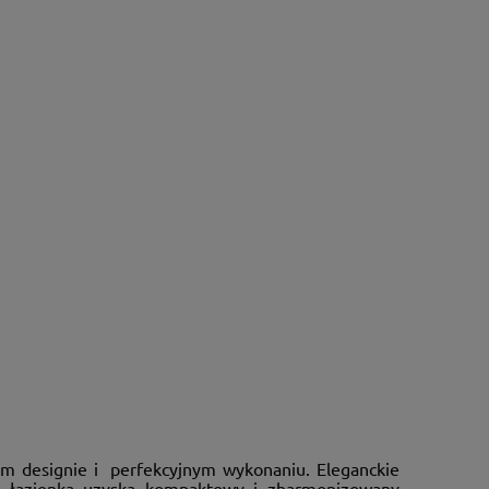
m designie i perfekcyjnym wykonaniu. Eleganckie
ja łazienka uzyska kompaktowy i zharmonizowany