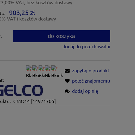
23,00% VAT, bez kosztów dostawy
903,25 zł
to:
0% VAT i kosztów dostawy
do koszyka
t.
dodaj do przechowalni
zapytaj o produkt
t:
poleć znajomemu
dodaj opinię
uktu:
GMO14 [14971705]