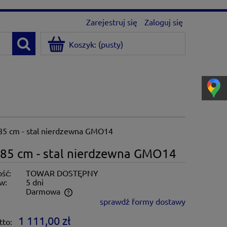
Zarejestruj się
Zaloguj się
Koszyk:
(pusty)
5 cm - stal nierdzewna GMO14
85 cm - stal nierdzewna GMO14
ść:
TOWAR DOSTĘPNY
w:
5 dni
:
Darmowa
sprawdź formy dostawy
ntualnych kosztów
1 111,00 zł
tto: