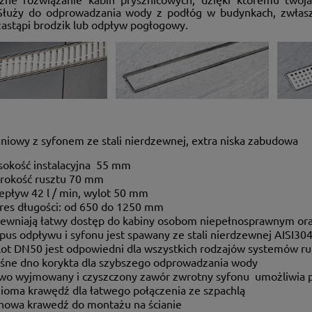
Służy do odprowadzania wody z podłóg w budynkach, zwłaszc
zastąpi brodzik lub odpływ pogłogowy.
iniowy z syfonem ze stali nierdzewnej, extra niska zabudowa
okość instalacyjna 55 mm
rokość rusztu 70 mm
epływ 42 l / min, wylot 50 mm
res długości: od 650 do 1250 mm
ewniają łatwy dostęp do kabiny osobom niepełnosprawnym or
pus odpływu i syfonu jest spawany ze stali nierdzewnej AISI30
ot DN50 jest odpowiedni dla wszystkich rodzajów systemów r
śne dno korykta dla szybszego odprowadzania wody
wo wyjmowany i czyszczony zawór zwrotny syfonu umożliwia
ioma krawędź dla łatwego połączenia ze szpachlą
nowa krawedź do montażu na ścianie