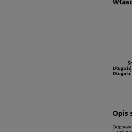
Właśc
Ś
Długość
Długość
Opis s
Odpływy 
i prakty