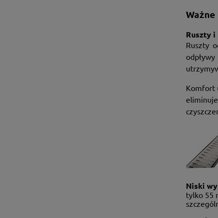
Ważne 
Ruszty i
Ruszty o
odpływy 
utrzymywa
Komfort 
eliminuje
czyszczen
Niski wy
tylko 55
szczególn