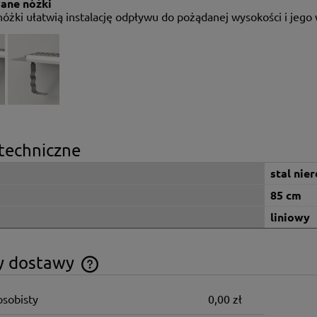
ane nóżki
nóżki ułatwią instalację odpływu do pożądanej wysokości i jeg
techniczne
stal nie
85 cm
liniowy
y dostawy
osobisty
0,00 zł
Cena nie zawiera ewentualnych kosztów
płatności