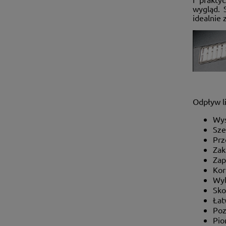
wygląd. 
idealnie 
Odpływ l
Wys
Sze
Prz
Zak
Zap
Kor
Wyl
Sko
Łat
Poz
Pio