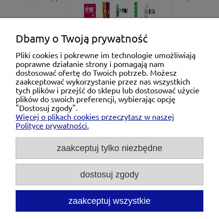
Dbamy o Twoją prywatność
Pliki cookies i pokrewne im technologie umożliwiają
poprawne działanie strony i pomagają nam
Pomoc
dostosować ofertę do Twoich potrzeb. Możesz
zaakceptować wykorzystanie przez nas wszystkich
tych plików i przejść do sklepu lub dostosować użycie
Moje konto
plików do swoich preferencji, wybierając opcję
"Dostosuj zgody".
Więcej o plikach cookies przeczytasz w naszej
Płatności i dostawa
Polityce prywatności.
O nas
zaakceptuj tylko niezbędne
dostosuj zgody
Michał Niedźwiecki Dobra Armatura, ul. Krakowska
28d/5, 71-021 Szczecin, woj. zachodniopomorskie,
NIP: 6721768993, REGON: 320475907
zaakceptuj wszystkie
Tel.:
697476240
pon. - pt. 08:00-18:00 |
Mail:
kontakt@dobraarmatura.pl