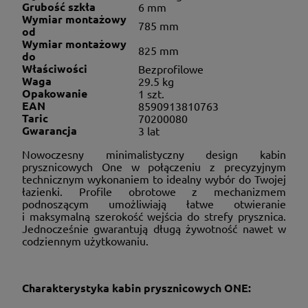
Grubość szkła
6 mm
Wymiar montażowy
785 mm
od
Wymiar montażowy
825 mm
do
Właściwości
Bezprofilowe
Waga
29.5 kg
Opakowanie
1 szt.
EAN
8590913810763
Taric
70200080
Gwarancja
3 lat
Nowoczesny minimalistyczny design kabin
prysznicowych One w połączeniu z precyzyjnym
technicznym wykonaniem to idealny wybór do Twojej
łazienki. Profile obrotowe z mechanizmem
podnoszącym umożliwiają łatwe otwieranie
i maksymalną szerokość wejścia do strefy prysznica.
Jednocześnie gwarantują długą żywotność nawet w
codziennym użytkowaniu.
Charakterystyka kabin prysznicowych ONE: