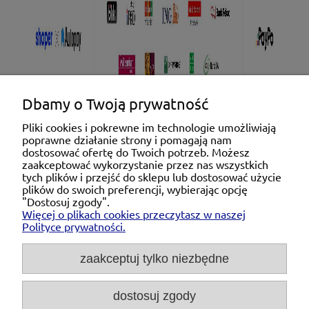
Dbamy o Twoją prywatność
Pliki cookies i pokrewne im technologie umożliwiają
poprawne działanie strony i pomagają nam
Pomoc
dostosować ofertę do Twoich potrzeb. Możesz
zaakceptować wykorzystanie przez nas wszystkich
tych plików i przejść do sklepu lub dostosować użycie
Moje konto
plików do swoich preferencji, wybierając opcję
"Dostosuj zgody".
Więcej o plikach cookies przeczytasz w naszej
Płatności i dostawa
Polityce prywatności.
O nas
zaakceptuj tylko niezbędne
dostosuj zgody
Michał Niedźwiecki Dobra Armatura, ul. Krakowska