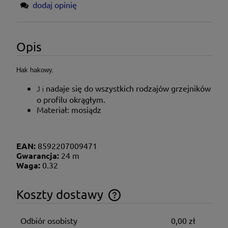
dodaj opinię
Opis
Hak hakowy.
nadaje się do wszystkich rodzajów grzejników
J i
o profilu okrągłym.
Materiał: mosiądz
EAN:
8592207009471
Gwarancja:
24 m
Waga:
0.32
Koszty dostawy
Cena nie zawiera ewentualnych kosztów płatności
Odbiór osobisty
0,00 zł