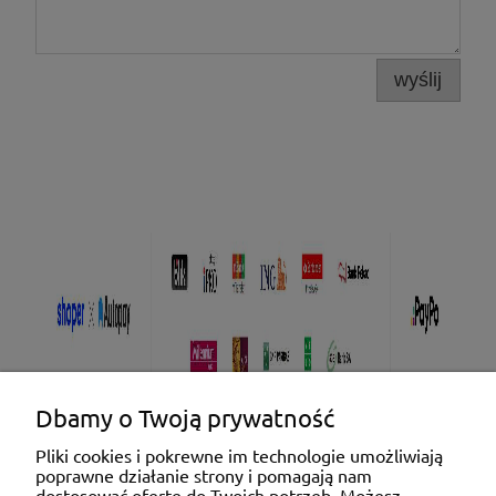
wyślij
Dbamy o Twoją prywatność
Pliki cookies i pokrewne im technologie umożliwiają
poprawne działanie strony i pomagają nam
Pomoc
dostosować ofertę do Twoich potrzeb. Możesz