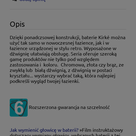
Opis
Dzięki ponadczsowej konstrukcji, baterie Kirké można
użyć tak samo w nowoczesnej łazience, jak i w
łazience urządzonej w stylu retro. Wyposażone w
dźwignię ułatwiają obsługę. Seria oferuje szeroką
gamę produktów nie tylko pod względem
zastosowania i koloru. Chromowa, złota czy brąz, ze
zwykłą lub białą dźwignią, z dźwignią w postaci
kryształu... wystarczy wybrać taką, która najlepiej
podkreśli wygląd twojej łazienki.
Rozszerzona gwarancja na szczelność
Jak wymienić głowicę w baterii?
»Film instruktażowy
dotyczący wymiany głowicy wybranych baterii z tej