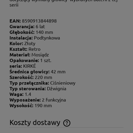
serii
EAN:
8590913844898
Gwarancja:
6 lat
Głębokość:
140 mm
Instalacja:
Podtynkowa
Kolor:
Złoty
Kształt:
Retro
Materiał:
Mosiądz
Opakowanie:
1 szt.
seria:
KIRKÉ
Średnica głowicy:
42 mm
Szerokość:
220 mm
Typ przełącznika:
Ciśnieniowy
Typ sterowania:
Dźwignia
Waga:
1.4
Wyposażenie:
2 funkcyjna
Wysokość:
190 mm
Koszty dostawy
Cena nie zawiera ewentualnych kosztów płatności