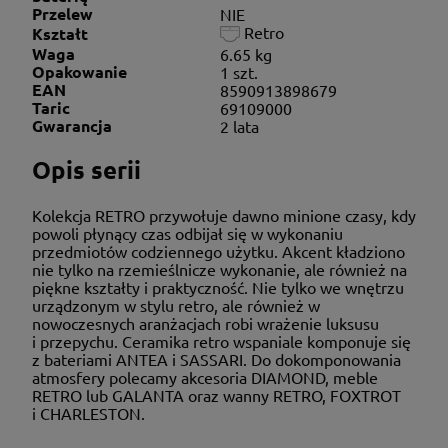
Przelew
NIE
Retro
Kształt
Waga
6.65 kg
Opakowanie
1 szt.
EAN
8590913898679
Taric
69109000
Gwarancja
2 lata
Opis serii
Kolekcja RETRO przywołuje dawno minione czasy, kdy
powoli płynący czas odbijał się w wykonaniu
przedmiotów codziennego użytku. Akcent kładziono
nie tylko na rzemieślnicze wykonanie, ale również na
piękne kształty i praktyczność. Nie tylko we wnętrzu
urządzonym w stylu retro, ale również w
nowoczesnych aranżacjach robi wrażenie luksusu
i przepychu. Ceramika retro wspaniale komponuje się
z bateriami ANTEA i SASSARI. Do dokomponowania
atmosfery polecamy akcesoria DIAMOND, meble
RETRO lub GALANTA oraz wanny RETRO, FOXTROT
i CHARLESTON.