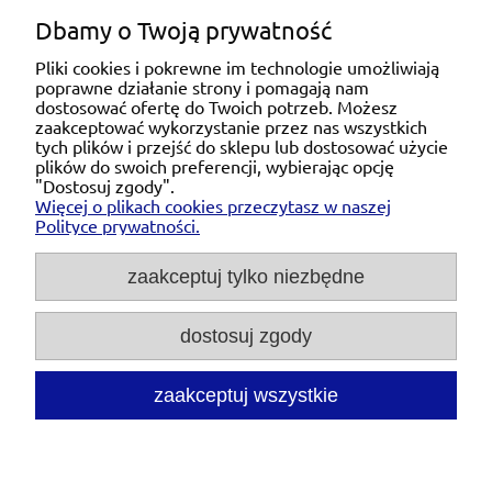
Dbamy o Twoją prywatność
Pliki cookies i pokrewne im technologie umożliwiają
poprawne działanie strony i pomagają nam
Pomoc
dostosować ofertę do Twoich potrzeb. Możesz
zaakceptować wykorzystanie przez nas wszystkich
tych plików i przejść do sklepu lub dostosować użycie
Moje konto
plików do swoich preferencji, wybierając opcję
"Dostosuj zgody".
Więcej o plikach cookies przeczytasz w naszej
Płatności i dostawa
Polityce prywatności.
O nas
zaakceptuj tylko niezbędne
dostosuj zgody
Michał Niedźwiecki Dobra Armatura, ul. Krakowska
28d/5, 71-021 Szczecin, woj. zachodniopomorskie,
NIP: 6721768993, REGON: 320475907
zaakceptuj wszystkie
Tel.:
697476240
pon. - pt. 08:00-18:00 |
Mail:
kontakt@dobraarmatura.pl
pokaż pełną wersję strony