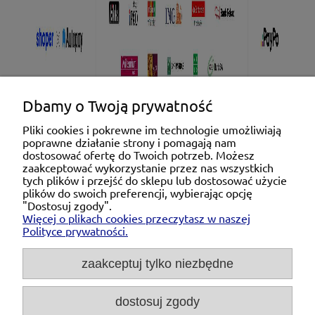
Dbamy o Twoją prywatność
Pliki cookies i pokrewne im technologie umożliwiają
poprawne działanie strony i pomagają nam
Pomoc
dostosować ofertę do Twoich potrzeb. Możesz
zaakceptować wykorzystanie przez nas wszystkich
tych plików i przejść do sklepu lub dostosować użycie
Moje konto
plików do swoich preferencji, wybierając opcję
"Dostosuj zgody".
Więcej o plikach cookies przeczytasz w naszej
Płatności i dostawa
Polityce prywatności.
O nas
zaakceptuj tylko niezbędne
dostosuj zgody
Michał Niedźwiecki Dobra Armatura, ul. Krakowska