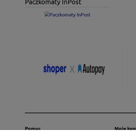
Paczkomaty InPost
Pomoc
Moje kon