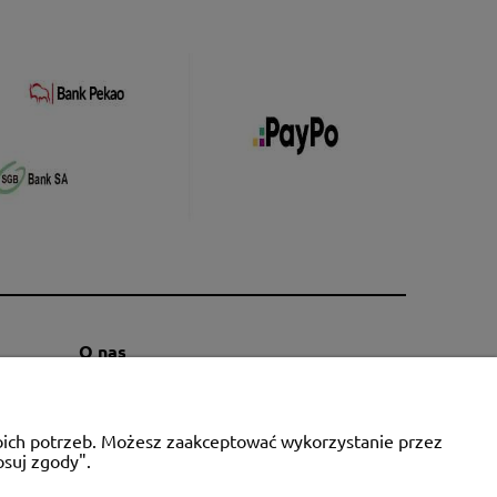
O nas
Kontakt i dane firmy
Blog
woich potrzeb. Możesz zaakceptować wykorzystanie przez
O firmie
osuj zgody".