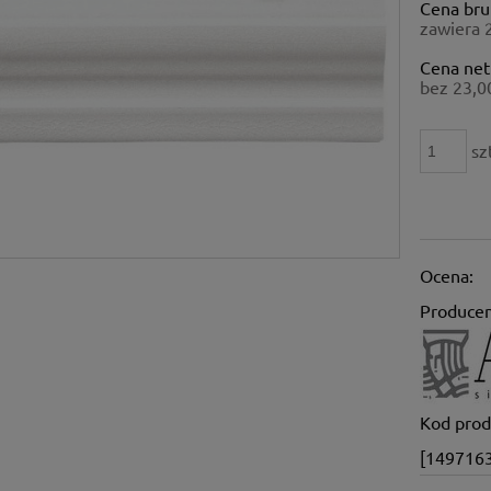
Cena bru
płatności
zawiera 
Cena net
bez 23,0
sz
Ocena:
Producen
Kod prod
[149716