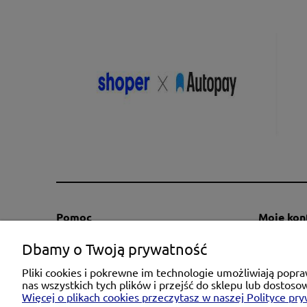
Pomoc
Moje kon
Regulaminy
Twoje za
Dbamy o Twoją prywatność
Kontakt
Ustawieni
Pliki cookies i pokrewne im technologie umożliwiają pop
Polityka prywatności
Przechow
nas wszystkich tych plików i przejść do sklepu lub dostoso
Więcej o plikach cookies przeczytasz w naszej Polityce pry
Zwroty i reklamacje