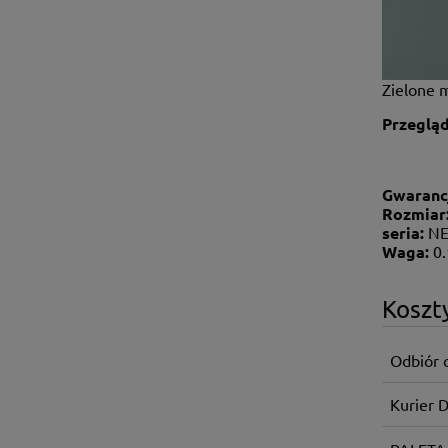
Zielone 
Przegląd
Gwaranc
Rozmiar
seria:
NE
Waga:
0
Koszt
Odbiór 
Kurier 