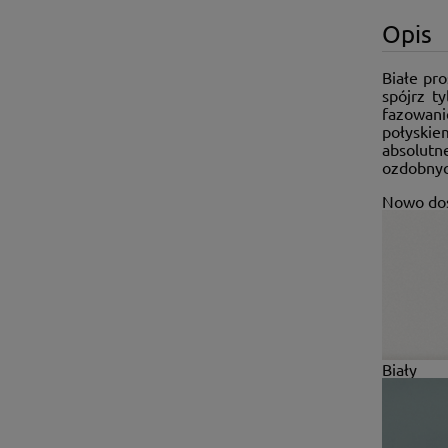
Opis
Białe pro
spójrz t
fazowani
połyskie
absolutn
ozdobnyc
Nowo dos
Biały