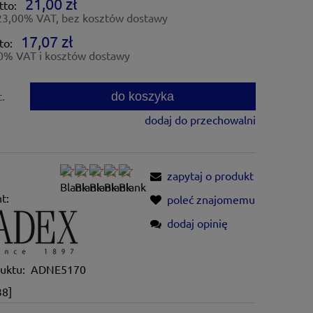
21,00 zł
tto:
23,00% VAT, bez kosztów dostawy
17,07 zł
to:
0% VAT i kosztów dostawy
do koszyka
t.
dodaj do przechowalni
zapytaj o produkt
t:
poleć znajomemu
dodaj opinię
uktu:
ADNE5170
38]