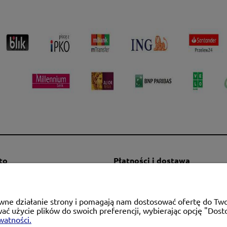
to
Płatności i dostawa
mówienia
Formy płatności
a konta
Czas i koszty dostawy
rawne działanie strony i pomagają nam dostosować ofertę do T
alnia
Czas realizacji zamówienia
wać użycie plików do swoich preferencji, wybierając opcję "Dost
watności.