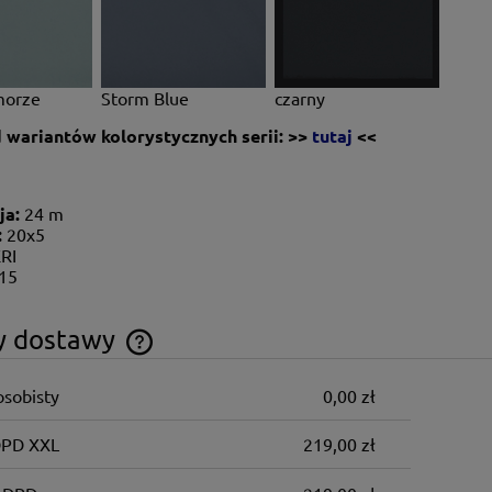
morze
Storm Blue
czarny
 wariantów kolorystycznych serii:
>>
tutaj
<<
ja:
24 m
:
20x5
RI
.15
y dostawy
osobisty
0,00 zł
Cena nie zawiera ewentualnych kosztów
płatności
DPD XXL
219,00 zł