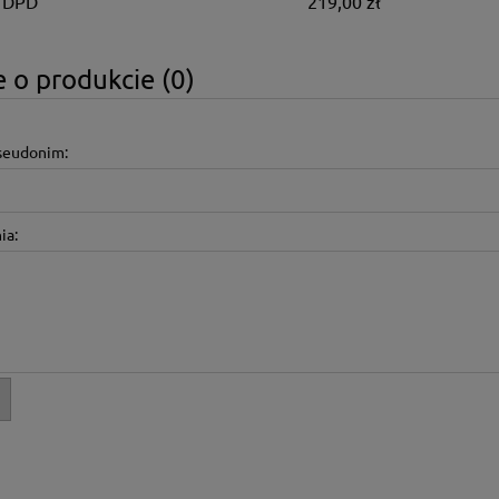
 DPD
219,00 zł
 o produkcie (0)
pseudonim:
ia: