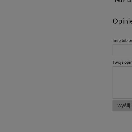
PALETA
Opinie
Imię lub 
Twoja opin
wyślij