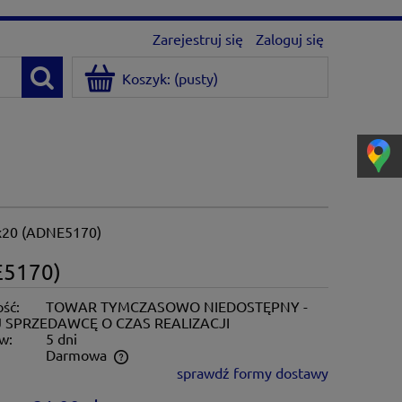
Zarejestruj się
Zaloguj się
Koszyk:
(pusty)
5x20 (ADNE5170)
E5170)
ść:
TOWAR TYMCZASOWO NIEDOSTĘPNY -
 SPRZEDAWCĘ O CZAS REALIZACJI
w:
5 dni
:
Darmowa
sprawdź formy dostawy
ntualnych kosztów