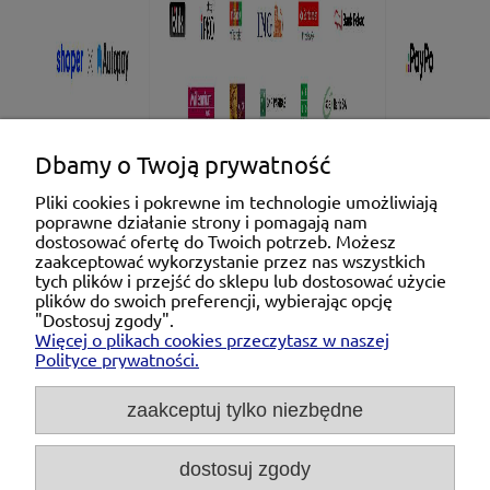
Dbamy o Twoją prywatność
Pliki cookies i pokrewne im technologie umożliwiają
poprawne działanie strony i pomagają nam
Pomoc
dostosować ofertę do Twoich potrzeb. Możesz
zaakceptować wykorzystanie przez nas wszystkich
tych plików i przejść do sklepu lub dostosować użycie
Moje konto
plików do swoich preferencji, wybierając opcję
"Dostosuj zgody".
Więcej o plikach cookies przeczytasz w naszej
Płatności i dostawa
Polityce prywatności.
O nas
zaakceptuj tylko niezbędne
dostosuj zgody
Michał Niedźwiecki Dobra Armatura, ul. Krakowska