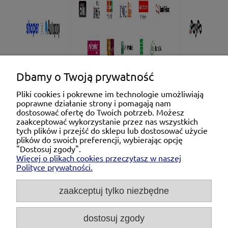
Dbamy o Twoją prywatność
Pliki cookies i pokrewne im technologie umożliwiają
poprawne działanie strony i pomagają nam
Pomoc
dostosować ofertę do Twoich potrzeb. Możesz
zaakceptować wykorzystanie przez nas wszystkich
tych plików i przejść do sklepu lub dostosować użycie
Moje konto
plików do swoich preferencji, wybierając opcję
"Dostosuj zgody".
Więcej o plikach cookies przeczytasz w naszej
Płatności i dostawa
Polityce prywatności.
O nas
zaakceptuj tylko niezbędne
dostosuj zgody
Michał Niedźwiecki Dobra Armatura, ul. Krakowska