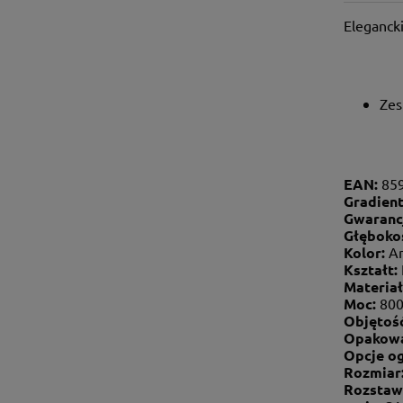
Eleganck
Zes
EAN:
85
Gradien
Gwaranc
Głęboko
Kolor:
An
Kształt:
Materiał
Moc:
80
Objętoś
Opakowa
Opcje o
Rozmiar
Rozstaw