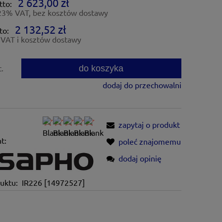
2 623,00 zł
tto:
23% VAT, bez kosztów dostawy
2 132,52 zł
to:
VAT i kosztów dostawy
do koszyka
t.
dodaj do przechowalni
zapytaj o produkt
t:
poleć znajomemu
dodaj opinię
uktu:
IR226 [14972527]