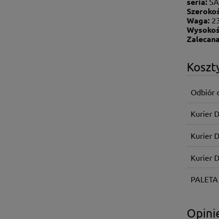
seria:
SA
Szeroko
Waga:
2
Wysokoś
Zalecana
Koszt
Odbiór 
Kurier 
Kurier 
Kurier 
PALETA
Opinie