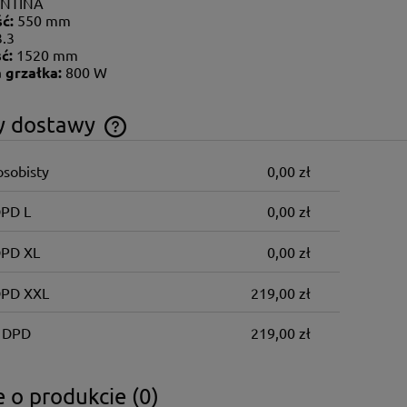
NTINA
ść:
550 mm
3.3
ć:
1520 mm
 grzałka:
800 W
y dostawy
osobisty
0,00 zł
Cena nie zawiera ewentualnych kosztów
płatności
DPD L
0,00 zł
DPD XL
0,00 zł
DPD XXL
219,00 zł
 DPD
219,00 zł
 o produkcie (0)