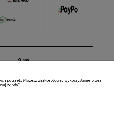
O nas
Kontakt i dane firmy
Blog
woich potrzeb. Możesz zaakceptować wykorzystanie przez
O firmie
osuj zgody".
ie, NIP: 6721768993, REGON: 320475907
a.pl