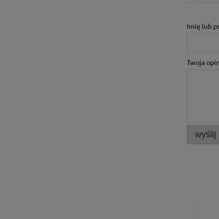
Imię lub 
Twoja opin
wyślij