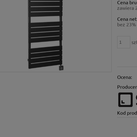
Cena bru
płatności
zawiera 
Cena net
bez 23% 
sz
Ocena:
Producen
Kod prod