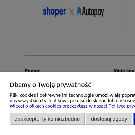
Pomoc
Moje kon
Regulaminy
Twoje za
Dbamy o Twoją prywatność
Kontakt
Ustawieni
Pliki cookies i pokrewne im technologie umożliwiają pop
Polityka prywatności
Przechow
nas wszystkich tych plików i przejść do sklepu lub dostoso
Więcej o plikach cookies przeczytasz w naszej Polityce pry
Zwroty i reklamacje
Informacja o cokies
zaakceptuj tylko niezbędne
dostosuj zgody
Michał Niedźwiecki Dobra Armatura, u
Tel.