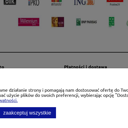
to
Płatności i dostawa
mówienia
Formy płatności
a konta
Czas i koszty dostawy
rawne działanie strony i pomagają nam dostosować ofertę do T
alnia
Czas realizacji zamówienia
wać użycie plików do swoich preferencji, wybierając opcję "Dost
watności.
zaakceptuj wszystkie
l. Krakowska 28d/5, 71-021 Szczecin, woj. zachodniopomorsk
:
697476240
pon. - pt. 08:00-18:00 | Mail:
kontakt@dobraarmatur