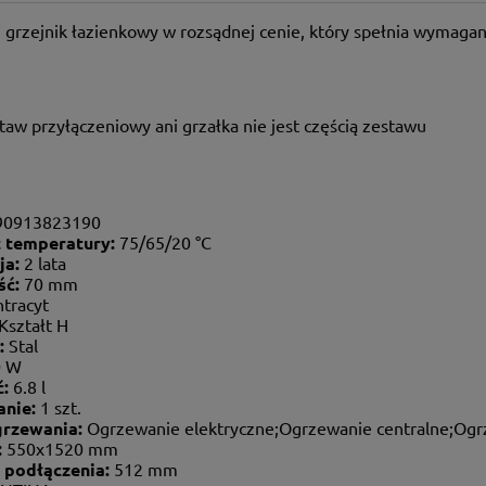
i grzejnik łazienkowy w rozsądnej cenie, który spełnia wymaga
taw przyłączeniowy ani grzałka nie jest częścią zestawu
90913823190
t temperatury:
75/65/20 °C
ja:
2 lata
ść:
70 mm
tracyt
Kształt H
:
Stal
0 W
ć:
6.8 l
nie:
1 szt.
grzewania:
Ogrzewanie elektryczne;Ogrzewanie centralne;Ogr
:
550x1520 mm
 podłączenia:
512 mm