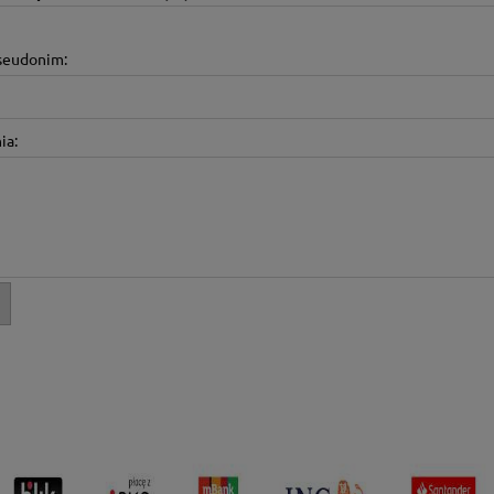
pseudonim:
ia: