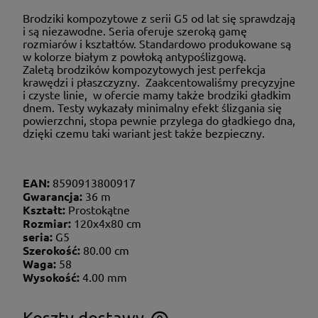
Brodziki kompozytowe z serii G5 od lat się sprawdzają
i są niezawodne. Seria oferuje szeroką gamę
rozmiarów i kształtów. Standardowo produkowane są
w kolorze białym z powłoką antypoślizgową.
Zaletą brodzików kompozytowych jest perfekcja
krawędzi i płaszczyzny. Zaakcentowaliśmy precyzyjne
i czyste linie, w ofercie mamy także brodziki gładkim
dnem. Testy wykazały minimalny efekt ślizgania się
powierzchni, stopa pewnie przylega do gładkiego dna,
dzięki czemu taki wariant jest także bezpieczny.
EAN:
8590913800917
Gwarancja:
36 m
Kształt:
Prostokątne
Rozmiar:
120x4x80 cm
seria:
G5
Szerokość:
80.00 cm
Waga:
58
Wysokość:
4.00 mm
Koszty dostawy