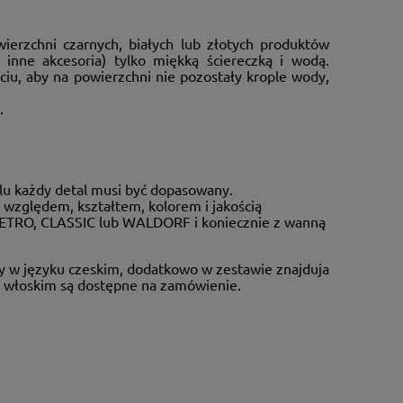
ierzchni czarnych, białych lub złotych produktów
 inne akcesoria) tylko miękką ściereczką i wodą.
iu, aby na powierzchni nie pozostały krople wody,
.
ylu każdy detal musi być dopasowany.
 względem, kształtem, kolorem i jakością
RETRO, CLASSIC lub WALDORF i koniecznie z wanną
dy w języku czeskim, dodatkowo w zestawie znajduja
b włoskim są dostępne na zamówienie.