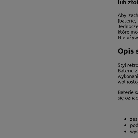
lub zło
Aby zach
(baterie
Jednocze
które mog
Nie używ
Opis s
Styl retr
Baterie 
wykonani
wolnosto
Baterie 
się ozna
zes
pod
wys