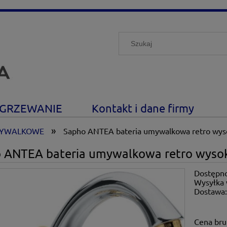
GRZEWANIE
Kontakt i dane firmy
»
MYWALKOWE
Sapho ANTEA bateria umywalkowa retro wyso
 ANTEA bateria umywalkowa retro wysok
Dostępno
Wysyłka 
Dostawa
Cena nie zawiera ewe
Cena bru
płatności