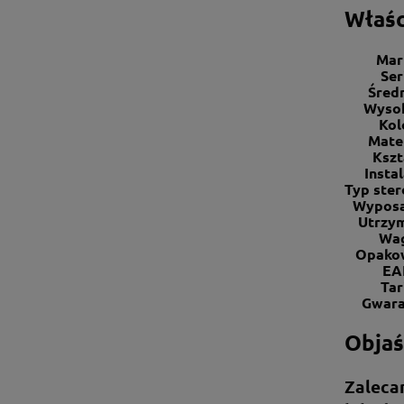
Właśc
Mar
Ser
Śred
Wyso
Kol
Mate
Kszt
Insta
Typ ste
Wyposa
Utrzy
Wa
Opako
EA
Tar
Gwara
Objaś
Zaleca