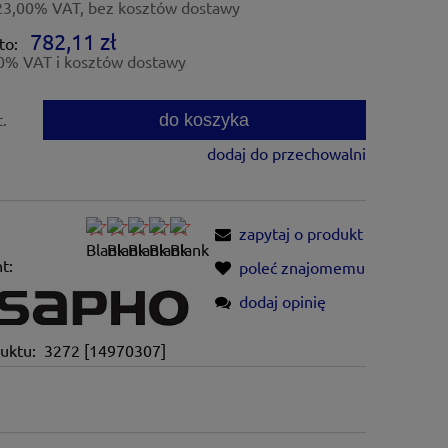
23,00% VAT, bez kosztów dostawy
782,11 zł
to:
0% VAT i kosztów dostawy
do koszyka
t.
dodaj do przechowalni
zapytaj o produkt
t:
poleć znajomemu
dodaj opinię
uktu:
3272 [14970307]