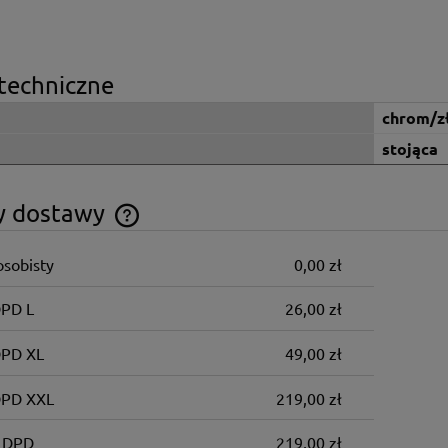
techniczne
chrom/z
stojąca
y dostawy
osobisty
0,00 zł
Cena nie zawiera ewentualnych kosztów
płatności
DPD L
26,00 zł
DPD XL
49,00 zł
DPD XXL
219,00 zł
 DPD
219,00 zł