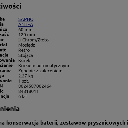
iwości
ka
SAPHO
ia
ANTEA
nica
60 mm
kość
120 mm
or
Chrom/Złoto
riał
Mosiądz
ałt
Retro
lacja
Stojąca
rowania
Kurek
żenie
Korkiem automatycznym
manie
Zgodnie z zaleceniem
ga
2.27 kg
wanie
1 szt.
N
8024587002464
ic
84818011
ncja
6 lat
nienia
na konserwacja baterii, zestawów prysznicowych i