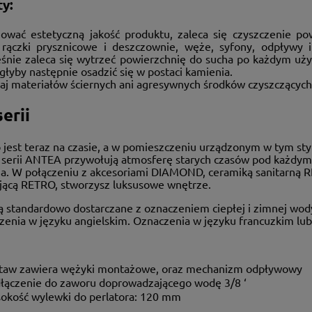
ty:
ować estetyczną jakość produktu, zaleca się czyszczenie pow
, rączki prysznicowe i deszczownie, węże, syfony, odpływy i
śnie zaleca się wytrzeć powierzchnię do sucha po każdym użyc
łyby następnie osadzić się w postaci kamienia.
aj materiałów ściernych ani agresywnych środków czyszczących
erii
o jest teraz na czasie, a w pomieszczeniu urządzonym w tym st
z serii ANTEA przywołują atmosferę starych czasów pod każdym
a. W połączeniu z akcesoriami DIAMOND, ceramiką sanitarną 
jącą RETRO, stworzysz luksusowe wnętrze.
są standardowo dostarczane z oznaczeniem ciepłej i zimnej wo
czenia w języku angielskim. Oznaczenia w języku francuzkim lu
taw zawiera wężyki montażowe, oraz mechanizm odpływowy
łączenie do zaworu doprowadzającego wodę 3/8 ‘
okość wylewki do perlatora: 120 mm