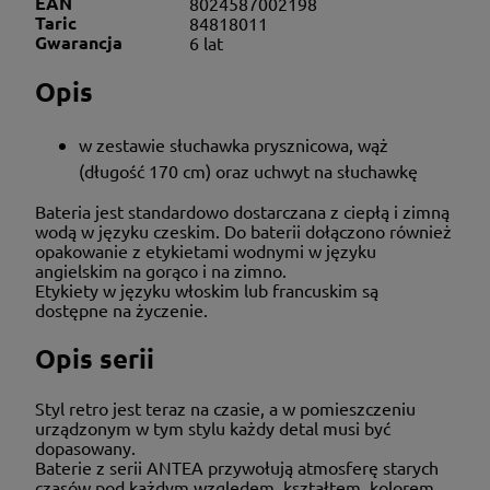
EAN
8024587002198
Taric
84818011
Gwarancja
6 lat
Opis
w zestawie słuchawka prysznicowa, wąż
(długość 170 cm) oraz uchwyt na słuchawkę
Bateria jest standardowo dostarczana z ciepłą i zimną
wodą w języku czeskim. Do baterii dołączono również
opakowanie z etykietami wodnymi w języku
angielskim na gorąco i na zimno.
Etykiety w języku włoskim lub francuskim są
dostępne na życzenie.
Opis serii
Styl retro jest teraz na czasie, a w pomieszczeniu
urządzonym w tym stylu każdy detal musi być
dopasowany.
Baterie z serii ANTEA przywołują atmosferę starych
czasów pod każdym względem, kształtem, kolorem