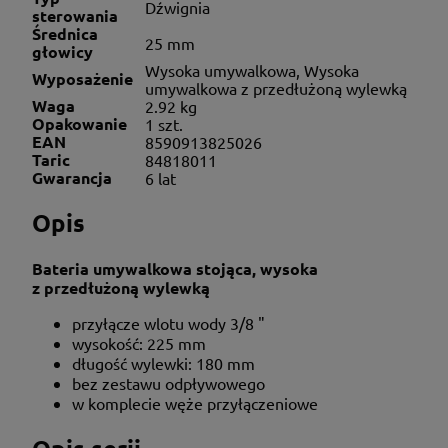
Dźwignia
sterowania
Średnica
25 mm
głowicy
Wysoka umywalkowa, Wysoka
Wyposażenie
umywalkowa z przedłużoną wylewką
Waga
2.92 kg
Opakowanie
1 szt.
EAN
8590913825026
Taric
84818011
Gwarancja
6 lat
Opis
Bateria umywalkowa stojąca, wysoka
z przedłużoną wylewką
przyłącze wlotu wody 3/8 "
wysokość: 225 mm
długość wylewki: 180 mm
bez zestawu odpływowego
w komplecie węże przyłączeniowe