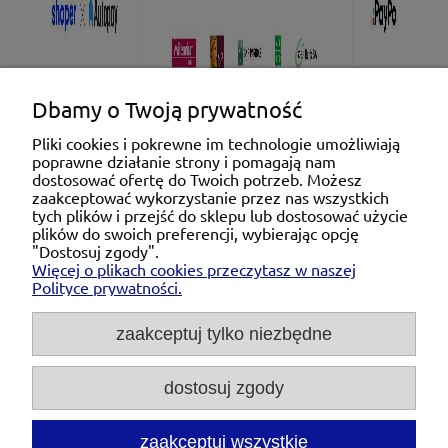
Dbamy o Twoją prywatność
Pliki cookies i pokrewne im technologie umożliwiają
poprawne działanie strony i pomagają nam
Pomoc
dostosować ofertę do Twoich potrzeb. Możesz
zaakceptować wykorzystanie przez nas wszystkich
tych plików i przejść do sklepu lub dostosować użycie
Moje konto
plików do swoich preferencji, wybierając opcję
"Dostosuj zgody".
Więcej o plikach cookies przeczytasz w naszej
Płatności i dostawa
Polityce prywatności.
O nas
zaakceptuj tylko niezbędne
dostosuj zgody
Michał Niedźwiecki Dobra Armatura, ul. Krakowska
28d/5, 71-021 Szczecin, woj. zachodniopomorskie,
NIP: 6721768993, REGON: 320475907
zaakceptuj wszystkie
Tel.:
697476240
pon. - pt. 08:00-18:00 |