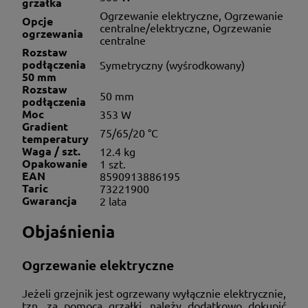
grzałka
Ogrzewanie elektryczne, Ogrzewanie
Opcje
centralne/elektryczne, Ogrzewanie
ogrzewania
centralne
Rozstaw
podłączenia
Symetryczny (wyśrodkowany)
50 mm
Rozstaw
50 mm
podłączenia
Moc
353 W
Gradient
75/65/20 °C
temperatury
Waga / szt.
12.4 kg
Opakowanie
1 szt.
EAN
8590913886195
Taric
73221900
Gwarancja
2 lata
Objaśnienia
Ogrzewanie elektryczne
Jeżeli grzejnik jest ogrzewany wyłącznie elektrycznie,
tzn. za pomocą grzałki, należy dodatkowo dokupić