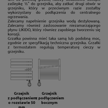
zaślepkę ½" do grzejnika, aby zatkać drugi otwór w
grzejniku, który w przeciwnym razie zostałby
wykorzystany do podłączenia do centralnego
ogrzewania.
Zalecamy napełnienie grzejnika wodą destylowaną.
Zalecamy również zastosowanie niezamarzającego
płynu LIKIDO, który równiez zapobiega tworzeniu się
korozji.
Grzałka powinna mieć taka samą lub podobną moc,
zgodnie ze specyfikacją techniczna grzejnika. Grzałki
z termostatem regulują temperaturę cieczy w
grzejniku.
Grzejnik
Grzejnik
z podłączeniem
z podłączeniem
o rozstawie 50
bocznym
mm