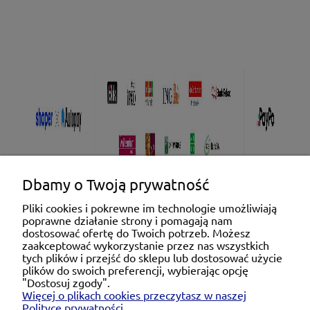
Dbamy o Twoją prywatność
Pliki cookies i pokrewne im technologie umożliwiają
poprawne działanie strony i pomagają nam
Pomoc
dostosować ofertę do Twoich potrzeb. Możesz
zaakceptować wykorzystanie przez nas wszystkich
tych plików i przejść do sklepu lub dostosować użycie
Moje konto
plików do swoich preferencji, wybierając opcję
"Dostosuj zgody".
Więcej o plikach cookies przeczytasz w naszej
Płatności i dostawa
Polityce prywatności.