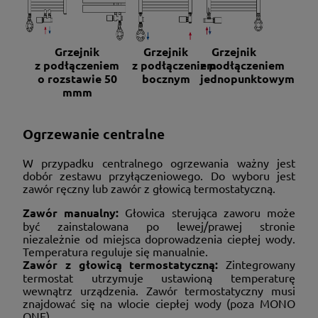
Grzejnik
Grzejnik
Grzejnik
z podłączeniem
z podłączeniem
z podłączeniem
o rozstawie 50
bocznym
jednopunktowym
mm
m
Ogrzewanie centralne
W przypadku centralnego ogrzewania ważny jest
dobór zestawu przyłączeniowego. Do wyboru jest
zawór ręczny lub zawór z głowicą termostatyczną.
Zawór manualny:
Głowica sterująca zaworu może
być zainstalowana po lewej/prawej stronie
niezależnie od miejsca doprowadzenia ciepłej wody.
Temperatura reguluje się manualnie.
Zawór z głowicą termostatyczną:
Zintegrowany
termostat utrzymuje ustawioną temperaturę
wewnątrz urządzenia. Zawór termostatyczny musi
znajdować się na wlocie ciepłej wody (poza MONO
ONE).