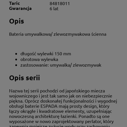
Taric
84818011
Gwarancja
6 lat
Opis
Bateria umywalkowa/ zlewozmywakowa ścienna
długość wylewki 150 mm
obrotowa wylewka
zastosowanie: umywalka/ zlewozmywak
Opis serii
Nazwa tej serii pochodzi od japońskiego miecza
wojowniczego i jest tak samo jak on niebezpiecznie
piękna. Oprócz doskonałej funkcjonalności i wygodnej
obsługi baterie ESPADA mają prosty design, który
łączy okrągłe i kwadratowe elementy, uzupełniając
nowoczesną architekturę łazienki. Ponadto są one
wyposażone w nowo zaprojektowany perlator, który
zapewnia mniejsze zużycie wody przy zachowaniu