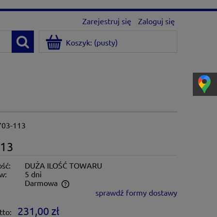
Zarejestruj się
Zaloguj się
Koszyk:
(pusty)
703-113
113
ść:
DUŻA ILOŚĆ TOWARU
w:
5 dni
:
Darmowa
sprawdź formy dostawy
ntualnych kosztów
231,00 zł
tto: