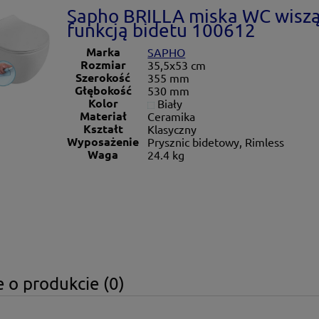
Sapho BRILLA miska WC wiszą
funkcją bidetu 100612
Marka
SAPHO
Rozmiar
35,5x53 cm
Szerokość
355 mm
Głębokość
530 mm
Kolor
Biały
Materiał
Ceramika
Kształt
Klasyczny
Wyposażenie
Prysznic bidetowy, Rimless
Waga
24.4 kg
 o produkcie (0)