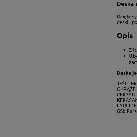
Deska 
Dzięki s
deski i 
Opis
Z l
Uży
zam
Deska je
JEŚLI: Mi
OKRĄŻENI
CERSANIT
KERASAN
LAUFEN: 
GSI: Pur