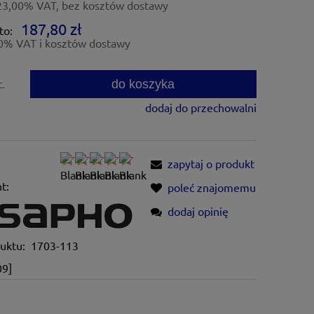
23,00% VAT, bez kosztów dostawy
187,80 zł
to:
0% VAT i kosztów dostawy
do koszyka
t.
dodaj do przechowalni
zapytaj o produkt
t:
poleć znajomemu
dodaj opinię
uktu:
1703-113
09]