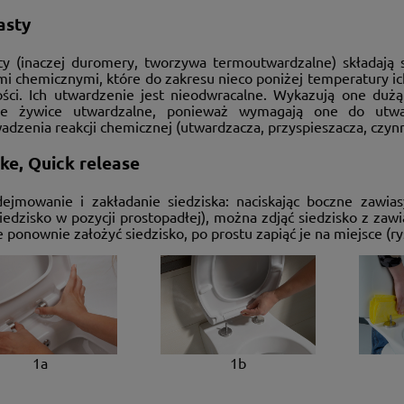
asty
ty (inaczej duromery, tworzywa termoutwardzalne) składają s
mi chemicznymi, które do zakresu nieco poniżej temperatury i
ości. Ich utwardzenie jest nieodwracalne. Wykazują one dużą 
ne żywice utwardzalne, ponieważ wymagają one do utwar
dzenia reakcji chemicznej (utwardzacza, przyspieszacza, czynn
ke, Quick release
ejmowanie i zakładanie siedziska: naciskając boczne zawias
iedzisko w pozycji prostopadłej), można zdjąć siedzisko z zawias
 ponownie założyć siedzisko, po prostu zapiąć je na miejsce (rys
1a
1b