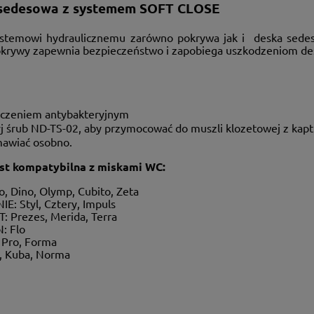
sedesowa z systemem SOFT CLOSE
ystemowi hydraulicznemu zarówno pokrywa jak i deska sede
pokrywy zapewnia bezpieczeństwo i zapobiega uszkodzeniom des
eczeniem antybakteryjnym
j śrub ND-TS-02, aby przymocować do muszli klozetowej z kaptu
awiać osobno.
st kompatybilna z miskami WC:
o, Dino, Olymp, Cubito, Zeta
E: Styl, Cztery, Impuls
: Prezes, Merida, Terra
: Flo
Pro, Forma
a, Kuba, Norma