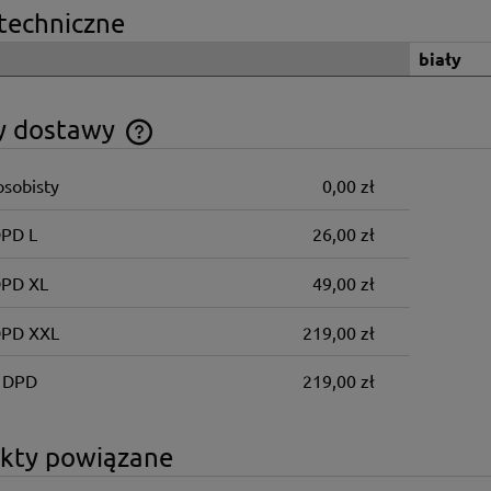
techniczne
biały
y dostawy
osobisty
0,00 zł
Cena nie zawiera ewentualnych kosztów
płatności
DPD L
26,00 zł
DPD XL
49,00 zł
DPD XXL
219,00 zł
 DPD
219,00 zł
kty powiązane