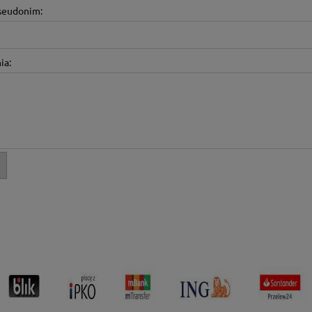
pseudonim:
ia: