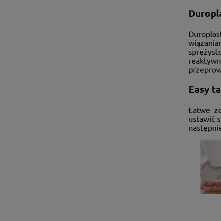
Duropl
Duroplas
wiązania
sprężyst
reaktyw
przeprowa
Easy ta
Łatwe zd
ustawić s
następnie