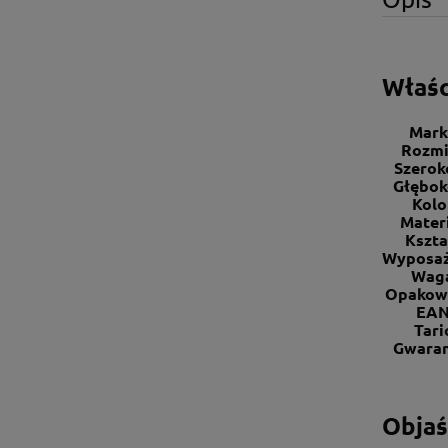
Właśc
Mark
Rozmi
Szerok
Głębok
Kolo
Mater
Kszta
Wyposaż
Wag
Opakow
EA
Tari
Gwaran
Objaś