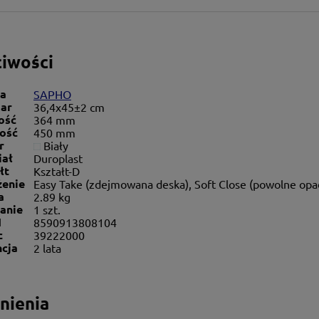
iwości
a
SAPHO
ar
36,4x45±2 cm
ość
364 mm
ość
450 mm
r
Biały
iał
Duroplast
łt
Kształt-D
enie
Easy Take (zdejmowana deska), Soft Close (powolne opa
a
2.89 kg
anie
1 szt.
N
8590913808104
c
39222000
cja
2 lata
nienia