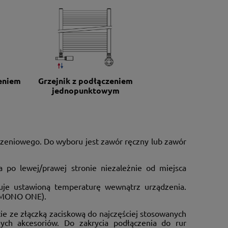
zeniem
Grzejnik z podłączeniem
jednopunktowym
zeniowego. Do wyboru jest zawór ręczny lub zawór
 po lewej/prawej stronie niezależnie od miejsca
uje ustawioną temperaturę wewnątrz urządzenia.
a MONO ONE).
e ze złączką zaciskową do najczęściej stosowanych
h akcesoriów. Do zakrycia podłączenia do rur