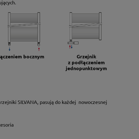
jących.
dłączeniem bocznym
Grzejnik
z podłączeniem
jednopunktowym
 grzejniki SILVANA, pasują do każdej nowoczesnej
cesoria