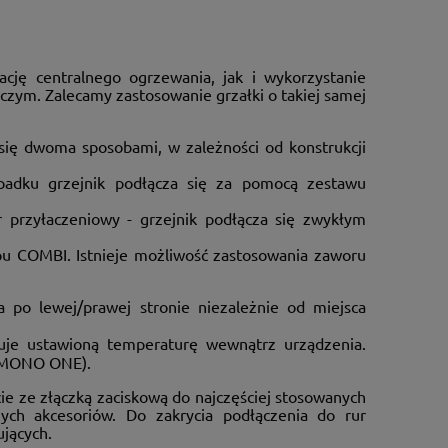
ację centralnego ogrzewania, jak i wykorzystanie
zym. Zalecamy zastosowanie grzałki o takiej samej
się dwoma sposobami, w zależności od konstrukcji
ypadku grzejnik podłącza się za pomocą zestawu
ór przyłaczeniowy - grzejnik podłącza się zwykłym
u COMBI. Istnieje możliwość zastosowania zaworu
 po lewej/prawej stronie niezależnie od miejsca
uje ustawioną temperaturę wewnątrz urządzenia.
a MONO ONE).
e ze złączką zaciskową do najczęściej stosowanych
h akcesoriów. Do zakrycia podłączenia do rur
jących.