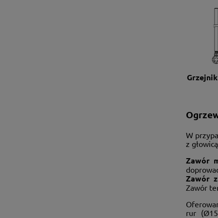
Grzejni
Ogrzew
W przypa
z głowic
Zawór 
doprowad
Zawór z
Zawór te
Oferowan
rur (Ø1