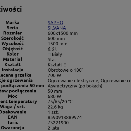
iwości
Marka
SAPHO
Seria
SILVANA
Rozmiar
600x1500 mm
Szerokość
600 mm
Wysokość
1500 mm
Objętość
6.6 l
Kolor
Biały
Materiał
Stal
Kształt
Kształt E
Instalacja
Obrotowe o 180°
lecana grzałka
700 W
je ogrzewania
Ogrzewanie elektryczne, Ogrzewanie ce
 podłączenia 50 mm
Asymetryczny (po bokach)
taw podłączenia
50 mm
Moc
680 W
ient temperatury
75/65/20 °C
Waga / szt.
22.6 kg
Opakowanie
1 szt.
EAN
8590913889974
Taric
73221900
Gwarancja
2 lata