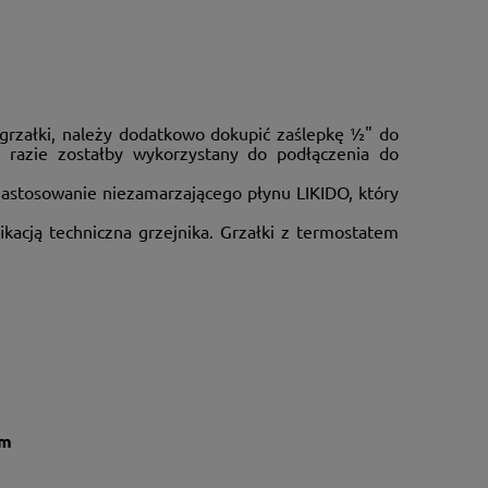
ą grzałki, należy dodatkowo dokupić zaślepkę ½" do
m razie zostałby wykorzystany do podłączenia do
astosowanie niezamarzającego płynu LIKIDO, który
acją techniczna grzejnika. Grzałki z termostatem
ym