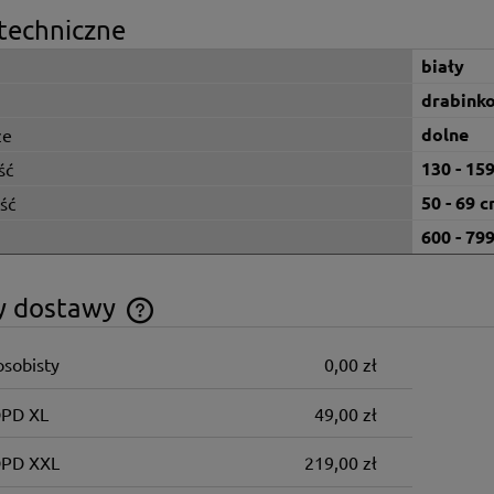
techniczne
biały
drabink
dolne
ze
130 - 15
ść
50 - 69 
ść
600 - 79
y dostawy
osobisty
0,00 zł
Cena nie zawiera ewentualnych kosztów
płatności
DPD XL
49,00 zł
DPD XXL
219,00 zł