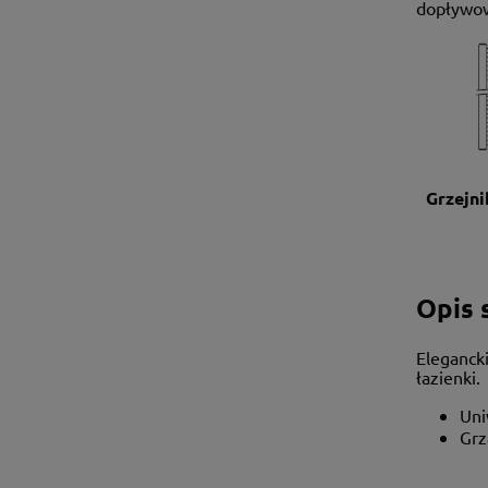
dopływow
Grzejn
Opis s
Eleganck
łazienki.
Uni
Grz