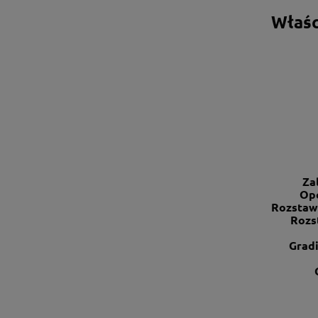
Właśc
Za
Opc
Rozstaw
Rozs
Grad