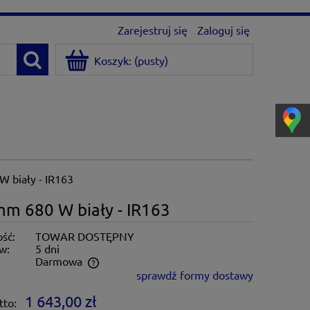
Zarejestruj się
Zaloguj się
Koszyk:
(pusty)
 biały - IR163
m 680 W biały - IR163
ść:
TOWAR DOSTĘPNY
w:
5 dni
:
Darmowa
sprawdź formy dostawy
ntualnych kosztów
1 643,00 zł
tto: