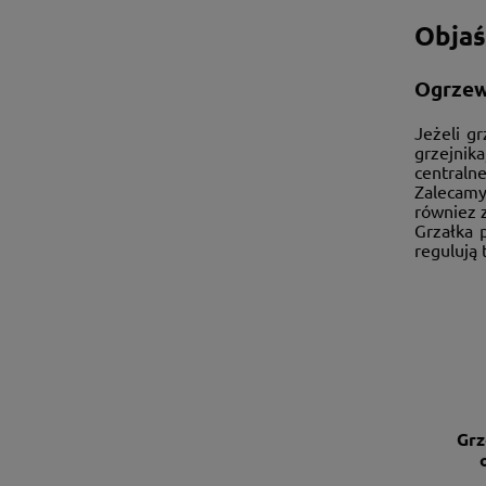
Objaś
Ogrzew
Jeżeli g
grzejnik
centraln
Zalecamy
równiez z
Grzałka 
regulują 
Grz