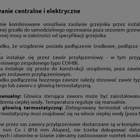
anie centralne i elektryczne
nie kombinowane umożliwia zasilanie grzejnika przez instal
znej grzałki do samodzielnego ogrzewania poza sezonem grzewc
nej mocy w zależności od specyfikacji grzejnika.
dku, że urządzenie posiada podłączenie środkowe, podłącza 
.
ka instaluje się przez zawór przyłączeniowy - w tym prz
eniowego zespolonego typu COMBI.
ka instaluje się prosto do konstrukcji urządzenia, poza zaw
ym zestawem przyłączeniowym.
dku podłączenia bocznego zawsze należy stosować zawór typ
go lub zaworu z głowicą termostatyczną.
anualny:
Głowica sterująca zaworu może być zainstalowana
zenia ciepłej wody. Temperatura reguluje się manualnie.
 głowicą termostatyczną:
Zintegrowany termostat utrzym
rmostatyczny musi znajdować się na wlocie ciepłej wody (poz
e przez nas zawory przyłączeniowe dostarczane są w kompleci
5 mm Cu i Ø16 mm Alupex), nie trzeba dokupować dalszyc
ych i otworów w ścianie zalecamy zastosowanie rozetek masku