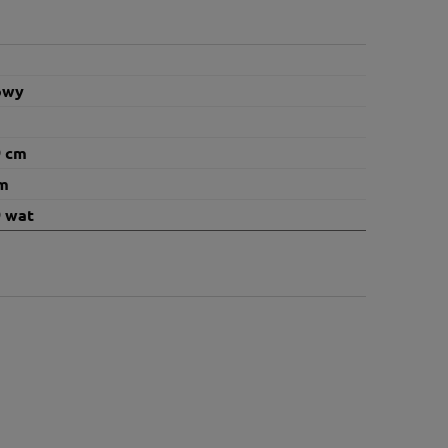
owy
9 cm
cm
9 wat