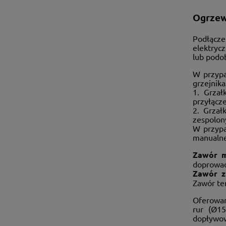
Ogrzew
Podłącze
elektryc
lub podob
W przypa
grzejnika
1. Grzał
przyłącz
2. Grzał
zespolon
W przypa
manualne
Zawór m
doprowad
Zawór z
Zawór te
Oferowan
rur (Ø1
dopływow