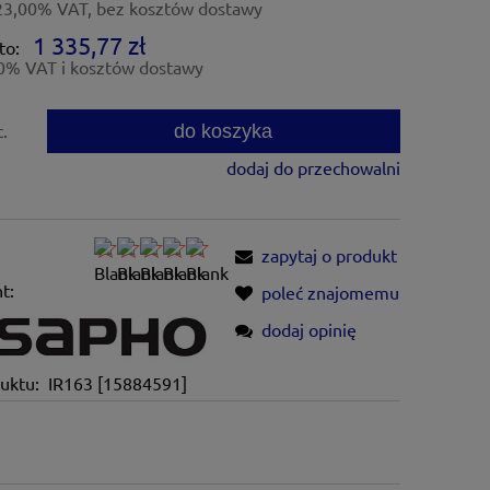
23,00% VAT, bez kosztów dostawy
1 335,77 zł
to:
0% VAT i kosztów dostawy
do koszyka
t.
dodaj do przechowalni
zapytaj o produkt
t:
poleć znajomemu
dodaj opinię
uktu:
IR163 [15884591]