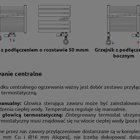
k z podłączeniem o rozstawie 50 mm
m
Grzejnik z podłąc
bocznym
anie centralne
dku centralnego ogrzewania ważny jest dobór zestawu przyłąc
ą termostatyczną.
manualny:
Głowica sterująca zaworu może być zainstalowana
zenia ciepłej wody. Temperatura reguluje się manualnie.
 głowicą termostatyczną:
Zintegrowany termostat utrzym
rmostatyczny musi znajdować się na wlocie ciepłej wody (poz
e przez nas zawory przyłączeniowe dostarczane są w kompleci
5 mm Cu i Ø16 mm Alupex), nie trzeba dokupować dalszyc