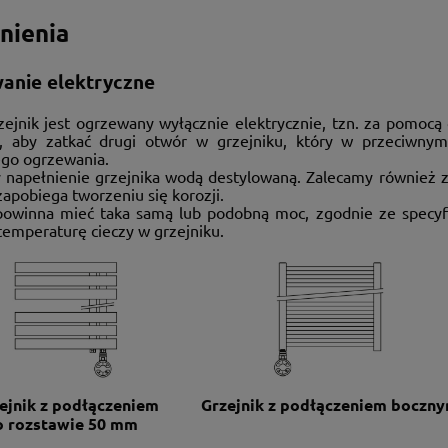
nienia
anie elektryczne
rzejnik jest ogrzewany wyłącznie elektrycznie, tzn. za pomoc
a, aby zatkać drugi otwór w grzejniku, który w przeciwny
ego ogrzewania.
 napełnienie grzejnika wodą destylowaną. Zalecamy również z
apobiega tworzeniu się korozji.
powinna mieć taka samą lub podobną moc, zgodnie ze specyfik
temperaturę cieczy w grzejniku.
ejnik z podłączeniem
Grzejnik z podłączeniem boczn
o rozstawie 50 mm