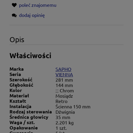
poleć znajomemu
dodaj opinię
Opis
Właściwości
Marka
SAPHO
Seria
VIENNA
Szerokość
281 mm
Głębokość
144 mm
Kolor
Chrom
Materiał
Mosiądz
Kształt
Retro
Instalacja
Ścienna 150 mm
Rodzaj sterowania
Dźwignia
Średnica głowicy
35 mm
Waga / szt.
2.201 kg
Opakowanie
1 szt.
Gwarancja
5 lat