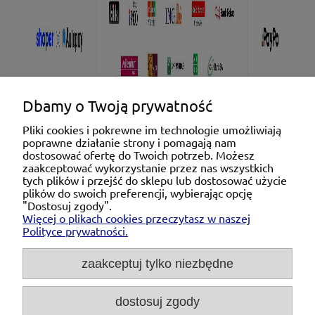
Dbamy o Twoją prywatność
Pliki cookies i pokrewne im technologie umożliwiają
poprawne działanie strony i pomagają nam
Pomoc
dostosować ofertę do Twoich potrzeb. Możesz
zaakceptować wykorzystanie przez nas wszystkich
tych plików i przejść do sklepu lub dostosować użycie
Moje konto
plików do swoich preferencji, wybierając opcję
"Dostosuj zgody".
Więcej o plikach cookies przeczytasz w naszej
Płatności i dostawa
Polityce prywatności.
O nas
zaakceptuj tylko niezbędne
dostosuj zgody
Michał Niedźwiecki Dobra Armatura, ul. Krakowska