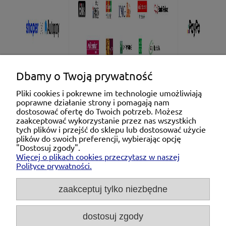
Dbamy o Twoją prywatność
Pliki cookies i pokrewne im technologie umożliwiają
poprawne działanie strony i pomagają nam
Pomoc
dostosować ofertę do Twoich potrzeb. Możesz
zaakceptować wykorzystanie przez nas wszystkich
tych plików i przejść do sklepu lub dostosować użycie
Moje konto
plików do swoich preferencji, wybierając opcję
"Dostosuj zgody".
Więcej o plikach cookies przeczytasz w naszej
Płatności i dostawa
Polityce prywatności.
O nas
zaakceptuj tylko niezbędne
dostosuj zgody
Michał Niedźwiecki Dobra Armatura, ul. Krakowska